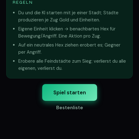
REGELN
Du und die KI starten mit je einer Stadt; Städte
produzieren je Zug Gold und Einheiten.
Eigene Einheit klicken → benachbartes Hex für
Bewegung/Angriff. Eine Aktion pro Zug.
Auf ein neutrales Hex ziehen erobert es; Gegner
per Angriff.
Erobere alle Feindstädte zum Sieg; verlierst du alle
eigenen, verlierst du.
Spiel starten
Bestenliste