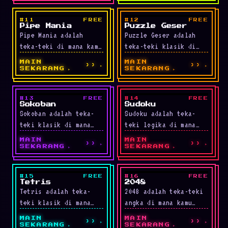
menyentuh ranjau
titik berangka sama
tersembunyi. Mendukung
dengan jalur dan
#11
FREE
#12
FREE
LIVE
LIVE
tiga …
mengisi seluruh …
Pipe Mania
Puzzle Geser
Pipe Mania adalah
Puzzle Geser adalah
teka-teki di mana kamu
teka-teki klasik di
menempatkan pipa acak
mana kamu menggeser
MAIN
MAIN
››
››
di papan agar aliran
ubin ke dalam ruang
SEKARANG
SEKARANG
air tidak terputus.
kosong satu-satunya
Tugasnya …
untuk menyusun angka …
#13
FREE
#14
FREE
LIVE
LIVE
Sokoban
Sudoku
Sokoban adalah teka-
Sudoku adalah teka-
teki klasik di mana
teki logika di mana
kamu mendorong kotak
kamu mengisi kotak 9x9
MAIN
MAIN
››
››
ke titik target. Kotak
dengan angka 1-9 tanpa
SEKARANG
SEKARANG
hanya bisa didorong,
pengulangan di baris,
tidak ditarik, …
kolom, …
#15
FREE
#16
FREE
LIVE
LIVE
Tetris
2048
Tetris adalah teka-
2048 adalah teka-teki
teki klasik di mana
angka di mana kamu
kamu memutar dan
menggeser ubin dengan
MAIN
MAIN
››
››
menyusun balok yang
tombol panah untuk
SEKARANG
SEKARANG