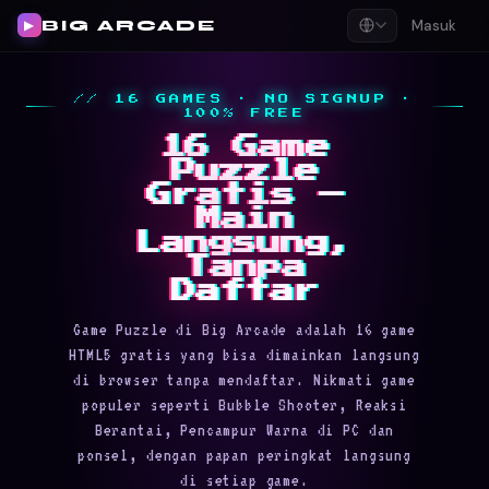
BIG ARCADE
Masuk
▶
// 16 GAMES · NO SIGNUP ·
100% FREE
16 Game
Puzzle
Gratis —
Main
Langsung,
Tanpa
Daftar
Game Puzzle di Big Arcade adalah 16 game
HTML5 gratis yang bisa dimainkan langsung
di browser tanpa mendaftar. Nikmati game
populer seperti Bubble Shooter, Reaksi
Berantai, Pencampur Warna di PC dan
ponsel, dengan papan peringkat langsung
di setiap game.