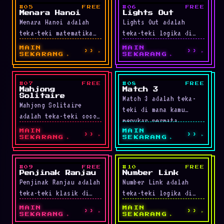
toleransi semakin …
monster. Kumpulkan …
#05
FREE
#06
FREE
LIVE
LIVE
Menara Hanoi
Lights Out
Menara Hanoi adalah
Lights Out adalah
teka-teki matematika
teka-teki logika di
klasik di mana kamu
mana kamu mematikan
MAIN
MAIN
››
››
memindahkan semua
semua lampu pada grid.
SEKARANG
SEKARANG
cakram dari tiang kiri
Mengklik satu sel akan
ke tiang kanan …
mengaktifkan …
#07
FREE
#08
FREE
LIVE
LIVE
Mahjong
Match 3
Solitaire
Match 3 adalah teka-
Mahjong Solitaire
teki di mana kamu
adalah teka-teki cocok
menukar permata
klasik di mana kamu
bertetangga untuk
MAIN
MAIN
››
››
memasangkan dua ubin
SEKARANG
SEKARANG
membentuk garis tiga
dengan gambar sama
atau lebih dan
untuk
menghapusnya. …
#09
FREE
#10
FREE
LIVE
LIVE
menghilangkannya. Ubin
Penjinak Ranjau
Number Link
Penjinak Ranjau adalah
Number Link adalah
…
teka-teki klasik di
teka-teki logika di
mana kamu membuka
mana kamu
MAIN
MAIN
››
››
semua kotak aman tanpa
menyambungkan dua
SEKARANG
SEKARANG