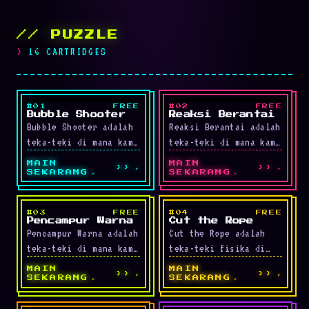
// PUZZLE
16 CARTRIDGES
#01
FREE
#02
FREE
LIVE
LIVE
Bubble Shooter
Reaksi Berantai
Bubble Shooter adalah
Reaksi Berantai adalah
teka-teki di mana kamu
teka-teki di mana kamu
menembakkan gelembung
menempatkan bom
MAIN
MAIN
››
››
untuk mencocokkan tiga
terbatas untuk memicu
SEKARANG
SEKARANG
atau lebih warna sama.
reaksi berantai yang
Manfaatkan rantai …
menghilangkan bola.
#03
FREE
#04
FREE
LIVE
LIVE
Pilih …
Pencampur Warna
Cut the Rope
Pencampur Warna adalah
Cut the Rope adalah
teka-teki di mana kamu
teka-teki fisika di
mengatur slider RGB
mana kamu memotong
MAIN
MAIN
››
››
untuk menyamai warna
tali untuk menjatuhkan
SEKARANG
SEKARANG
target. Tiap ronde
permen ke mulut