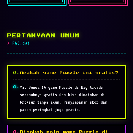
jatuh agar membentuk
menggabungkan angka
baris penuh untuk …
yang sama dan …
PERTANYAAN UMUM
FAQ.dat
Apakah game Puzzle ini gratis?
Ya. Semua 16 game Puzzle di Big Arcade
sepenuhnya gratis dan bisa dimainkan di
browser tanpa akun. Penyimpanan skor dan
papan peringkat juga gratis.
Bisakah main game Puzzle di