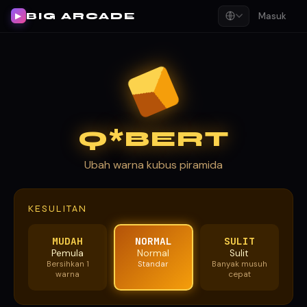
BIG ARCADE
Masuk
▶
Q*BERT
Ubah warna kubus piramida
KESULITAN
MUDAH
NORMAL
SULIT
Pemula
Normal
Sulit
Bersihkan 1
Standar
Banyak musuh
warna
cepat