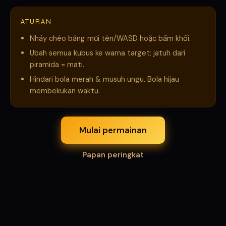
ATURAN
Nhảy chéo bằng mũi tên/WASD hoặc bấm khối.
Ubah semua kubus ke warna target; jatuh dari
piramida = mati.
Hindari bola merah & musuh ungu. Bola hijau
membekukan waktu.
Mulai permainan
Papan peringkat