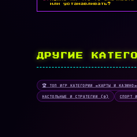
или устанавливать?
ДРУГИЕ КАТЕГ
🏆 ТОП ИГР КАТЕГОРИИ «КАРТЫ И КАЗИНО»
НАСТОЛЬНЫЕ И СТРАТЕГИИ (9)
СПОРТ 