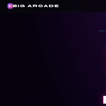
BIG ARCADE
▶