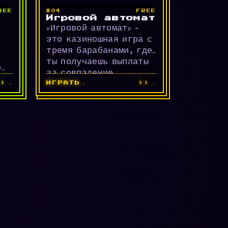
REE
#04
FREE
VE
LIVE
Игровой автомат
«Игровой автомат» —
это казиношная игра с
тремя барабанами, где
ты получаешь выплаты
о
за совпадение
символов.
››
ИГРАТЬ
››
го