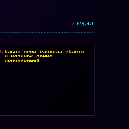
FAQ.dat
Какие игры раздела «Карты
и казино» самые
популярные?