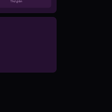
Thư giãn