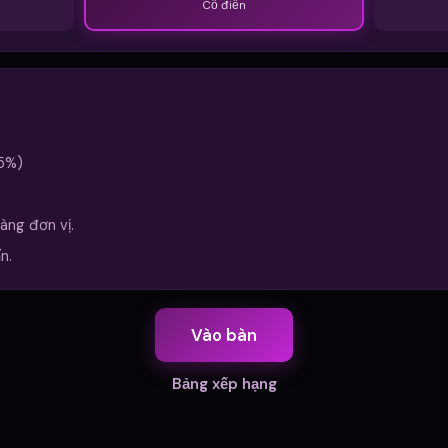
Cổ điển
5%)
àng đơn vị.
n.
Vào bàn
Bảng xếp hạng