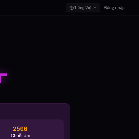
Đăng nhập
Tiếng Việt
T
2500
Chuỗi dài