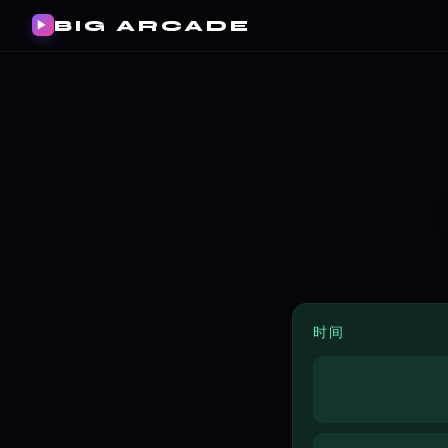
BIG ARCADE
▶
时间