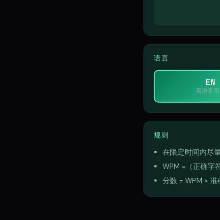
语言
EN
英语常用
规则
在限定时间内尽
WPM =（正确字符
分数 = WPM × 