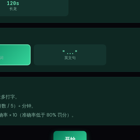
120s
长龙
"..."
词
英文句
量多打字。
数 / 5）÷ 分钟。
准确率 × 10（准确率低于 80% 罚分）。
开始