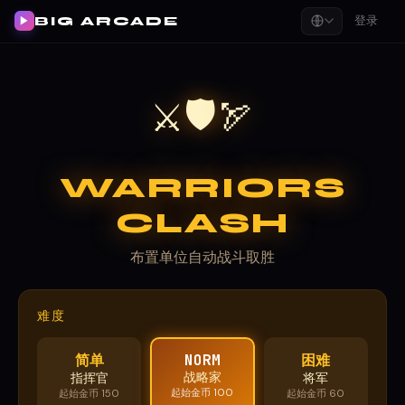
登录
BIG ARCADE
▶
🛡
⚔
🏹
WARRIORS
CLASH
布置单位自动战斗取胜
难度
简单
NORM
困难
战略家
指挥官
将军
起始金币 100
起始金币 150
起始金币 60