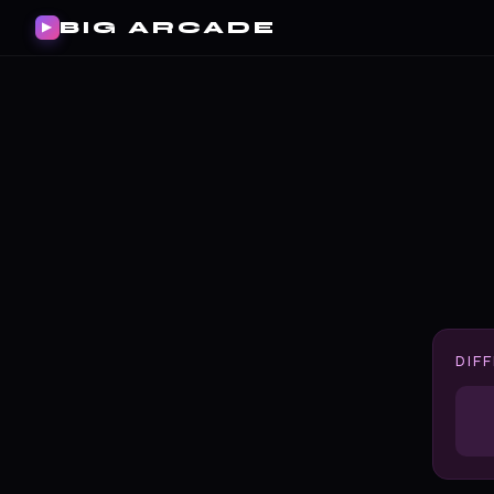
BIG ARCADE
▶
DIF