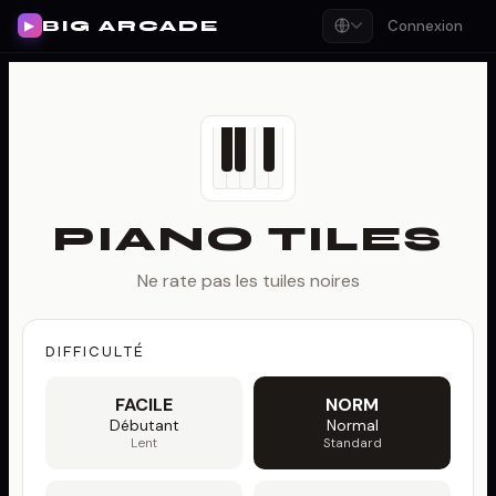
BIG ARCADE
Connexion
▶
PIANO TILES
Ne rate pas les tuiles noires
DIFFICULTÉ
FACILE
NORM
Débutant
Normal
Lent
Standard