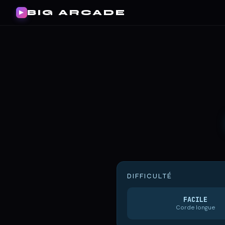
BIG ARCADE
▶
DIFFICULTÉ
FACILE
Corde longue