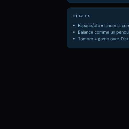
RÈGLES
Espace/clic = lancer la cor
Balance comme un pendule
Tomber = game over. Dist