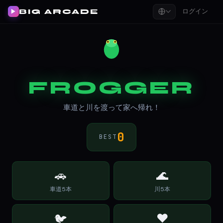
ログイン
BIG ARCADE
▶
FROGGER
車道と川を渡って家へ帰れ！
0
BEST
🚗
🌊
車道5本
川5本
♥
🐦