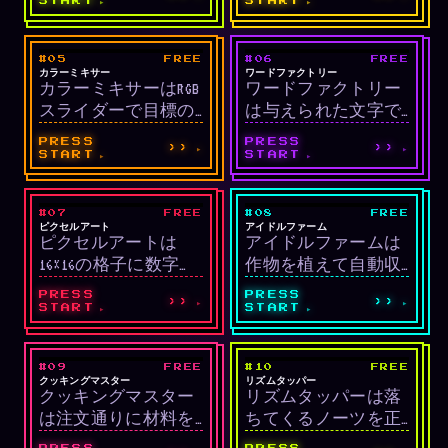
上げ、横一列を消す
力ゲームです。
START
START
クラシックパズルで
す。SRS回転・ホール
#05
FREE
#06
FREE
LIVE
LIVE
ド・Tスピン・NES重
パズル
単語/タイムアタッ
カラーミキサー
ワードファクトリー
カラーミキサーはRGB
ワードファクトリー
力など本格ルールを
ク
スライダーで目標の
は与えられた文字で
すべて実装していま
色を作るパズルで
英単語を作る60秒タ
す。
PRESS
PRESS
››
››
す。
イムアタックです。
START
START
#07
FREE
#08
FREE
LIVE
LIVE
パズル/クリエイテ
クリッカー/シミュ
ピクセルアート
アイドルファーム
ピクセルアートは
アイドルファームは
ィブ
16×16の格子に数字別
作物を植えて自動収
の色を塗って絵を完
穫するクリッカーシ
PRESS
PRESS
››
››
成させるパズルで
ミュレーションで
START
START
す。
す。
#09
FREE
#10
FREE
LIVE
LIVE
タイムアタック
リズム
クッキングマスター
リズムタッパー
クッキングマスター
リズムタッパーは落
は注文通りに材料を
ちてくるノーツを正
組み合わせてサービ
確なタイミングで叩