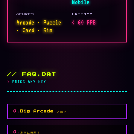
Mobile
GENRES
LATENCY
Arcade · Puzzle
< 60 FPS
· Card · Sim
// FAQ.DAT
PRESS ANY KEY
Big Arcade とは？
本当に無料？