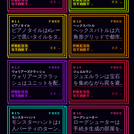
PRESS
PRESS
››
››
ングするタイムアタ
くリズムゲームで
START
START
ックゲームです。
す。
#11
FREE
#12
FREE
LIVE
LIVE
リズム
戦略
ピアノタイル
ヘックスバトル
ピアノタイルは4レー
ヘックスバトルは六
ンで黒いタイルをタ
角形グリッドで都市
ッチするリズムゲー
を占領するターン制
PRESS
PRESS
››
››
ムです。
戦略です。
START
START
#13
FREE
#14
FREE
LIVE
LIVE
オートバトラー
アクション/ローグ
ウォリアーズクラッシュ
ジュエルラン
ウォリアーズクラッ
ジュエルランは宝石
ライク
シュはユニットを配
を集めながら罠を避
置して自動戦闘で進
けるダンジョンラン
PRESS
PRESS
››
››
むオートバトラーで
ゲームです。
START
START
す。
#15
FREE
#16
FREE
LIVE
LIVE
RPG/ターン制
シューティング/ロ
モンスターハント
ローグシューター
モンスターハントは3
ローグシューターは
ーグライク
人パーティのターン
手続き生成の部屋を