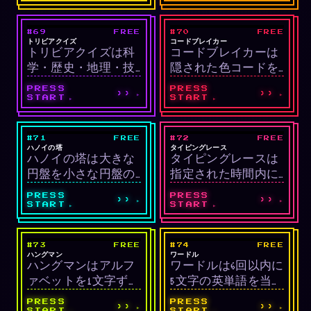
ードゲームです。同
ームです。時間が経
じ種類を素早く受け
つほどボールが速く
#69
FREE
#70
FREE
LIVE
LIVE
るとコンボボーナ
なり数も増え、生存
教育/クイズ
頭脳/論理
トリビアクイズ
コードブレイカー
トリビアクイズは科
コードブレイカーは
ス、磁石アイテムで
時間がそのまま点数
学・歴史・地理・技
隠された色コードを
一時的に自動吸収で
になります。
術・ポップカルチャ
限られた試行回数で
きます。
PRESS
PRESS
››
››
ーの5カテゴリの4択
推理して当てるマス
START
START
クイズです。15秒タ
ターマインド風ゲー
イマー内に早く答え
ムです。黒のフィー
#71
FREE
#72
FREE
LIVE
LIVE
るほど時間ボーナス
ドバックは色と位置
パズル
教育/スピード
ハノイの塔
タイピングレース
ハノイの塔は大きな
タイピングレースは
が加算されます。
が正解、白は色のみ
円盤を小さな円盤の
指定された時間内に
正解を意味します。
上に乗せないよう
できるだけ多くの単
PRESS
PRESS
››
››
に、すべての円盤を
語を正確に入力する
START
START
左の棒から右の棒へ
タイピング速度ゲー
移す古典数学パズル
ムです。WPM(分間単
#73
FREE
#74
FREE
LIVE
LIVE
です。n個の最小手数
語数)と正確度を測定
ワードパズル
ワードパズル
ハングマン
ワードル
ハングマンはアルフ
ワードルは6回以内に
は2ⁿ−1。
し点数に換算しま
ァベットを1文字ずつ
5文字の英単語を当て
す。
推測して隠された単
る単語推測パズルで
PRESS
PRESS
››
››
START
START