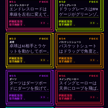
#51
FREE
#52
FREE
LIVE
LIVE
り、敵接触で即ゲー
す。ぎりぎり回避(グ
アーケード/回避
レース/タイミング
エンドレスロード
ドラッグレース
エンドレスロードは
ドラッグレースはRPM
ムオーバー。時間が
レイズ)で点が加算さ
車線を左右に変えて
ゲージがグリーンゾ
経つほど敵が速くな
れ、Shiftで精密移動
敵車を避けながら無
ーンに入った瞬間に
ります。
できます。
PRESS
PRESS
››
››
限に走る回避ゲーム
シフトアップし、1/4
START
START
です。コインを集め
マイル(400m)を最短
るとボーナス点が追
時間で走破するタイ
#53
FREE
#54
FREE
LIVE
LIVE
加され、時間が経つ
ミングゲームです。
スポーツ/AI
スポーツ/物理
卓球
バスケットシュート
卓球はAI相手とラケ
バスケットシュート
ほど速くなります。
完璧なタイミングは
ットを動かしてボー
はドラッグで角度と
最大加速、誤シフト
ルを打ち合うクラシ
パワーを設定してボ
はエンジン損傷でペ
PRESS
PRESS
››
››
ックなPong風ゲーム
ールをゴールに入れ
ナルティ。
START
START
です。先に11点に到
る物理ゲームです。
達すると勝利、ラリ
リムで屈折し、リム
#55
FREE
#56
FREE
LIVE
LIVE
ーが長引くほどボー
中央のスイートスポ
スポーツ/照準
アーケード/物理
ダーツ
スイングヒーロー
ダーツはダーツボー
スイングヒーローは
ルが速くなります。
ット通過でボーナス
ドにダーツを投げて
天井にロープを飛ば
点と連続成功ストリ
点数を稼ぐクラシッ
し振り子運動で距離
ークが積まれます。
PRESS
PRESS
››
››
クな照準ゲームで
を伸ばす物理ゲーム
START
START
す。揺れる照準円が
です。ロープを適切