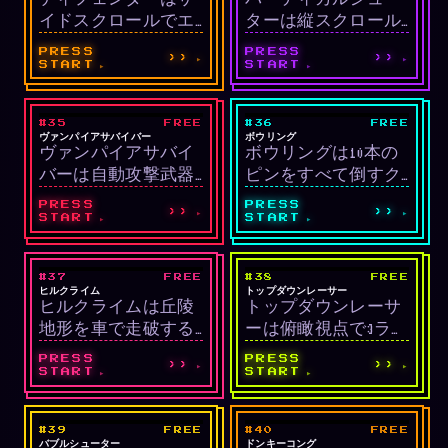
イドスクロールでエ
ターは縦スクロール
イリアン撃退+人質救
編隊シューティング
PRESS
PRESS
››
››
出を行うシューティ
です。
START
START
ングです。
#35
FREE
#36
FREE
LIVE
LIVE
サバイバル/アクシ
スポーツ
ヴァンパイアサバイバー
ボウリング
ヴァンパイアサバイ
ボウリングは10本の
ョン
バーは自動攻撃武器
ピンをすべて倒すク
で敵の群れに耐える
ラシックスポーツゲ
PRESS
PRESS
››
››
サバイバルアクショ
ームです。
START
START
ンです。
#37
FREE
#38
FREE
LIVE
LIVE
物理レース
レース
ヒルクライム
トップダウンレーサー
ヒルクライムは丘陵
トップダウンレーサ
地形を車で走破する
ーは俯瞰視点で3ラッ
物理レーシングで
プを走るレースゲー
PRESS
PRESS
››
››
す。
ムです。
START
START
#39
FREE
#40
FREE
LIVE
LIVE
パズル
プラットフォーマー
バブルシューター
ドンキーコング