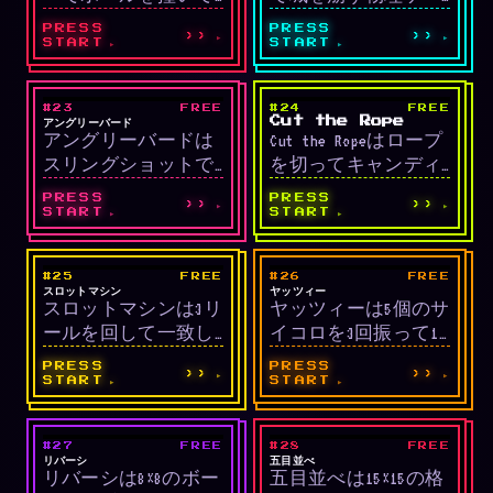
ポケットに入れるビ
ムです。
PRESS
PRESS
››
››
リヤードシミュレー
START
START
ションです。
#23
FREE
#24
FREE
LIVE
LIVE
物理シューティング
物理パズル
アングリーバード
Cut the Rope
アングリーバードは
Cut the Ropeはロープ
スリングショットで
を切ってキャンディ
鳥を発射して構造物
ーをモンスターの口
PRESS
PRESS
››
››
を破壊する物理ゲー
に落とす物理パズル
START
START
ムです。
です。
#25
FREE
#26
FREE
LIVE
LIVE
カジノ
サイコロ
スロットマシン
ヤッツィー
スロットマシンは3リ
ヤッツィーは5個のサ
ールを回して一致し
イコロを3回振って13
たシンボルで報酬を
カテゴリーを埋める
PRESS
PRESS
››
››
得るカジノゲームで
サイコロゲームで
START
START
す。
す。
#27
FREE
#28
FREE
LIVE
LIVE
戦略/ボード
戦略/ボード
リバーシ
五目並べ
リバーシは8×8のボー
五目並べは15×15の格