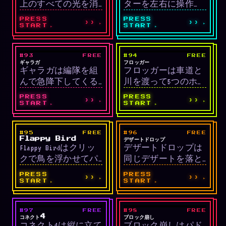
上のすべての光を消
ターを左右に操作
ます。
す論理パズルです。
し、ひたすら上へと
PRESS
PRESS
››
››
セルをクリックする
登っていく垂直プラ
START
START
とそのセルと上下左
ットフォーマーで
右4つが同時にトグル
す。足場を踏んで高
#93
FREE
#94
FREE
LIVE
LIVE
され、最少手数・短
く登るほど得点が増
シューティング
アーケード
ギャラガ
フロッガー
ギャラガは編隊を組
フロッガーは車道と
時間でクリアするほ
え、敵や罠を避ける
んで急降下してくる
川を渡って5つのホー
ど高得点です。
必要があります。
エイリアンを撃ち落
ムスロットにカエル
PRESS
PRESS
››
››
とすクラシックシュ
を到達させるクラシ
START
START
ーティングです。捕
ックアーケードで
獲・ダブルシップの
す。車にひかれたり
#95
FREE
#96
FREE
LIVE
LIVE
メカニクス、ボス
水に落ちないように
アーケード
物理パズル
Flappy Bird
デザートドロップ
Flappy Birdはクリッ
デザートドロップは
戦、ネオン宇宙テー
慎重に動かす必要が
クで鳥を浮かせてパ
同じデザートを落と
マが特徴です。
あります。
イプの隙間を抜ける
して合体させ、より
PRESS
PRESS
››
››
シンプルかつ中毒性
大きなデザートに進
START
START
のあるアーケードゲ
化させる物理ベース
ームです。一度でも
の合体パズルです。
#97
FREE
#98
FREE
LIVE
LIVE
衝突したら終了の一
Matter.js物理エンジ
戦略
アーケード
コネクト4
ブロック崩し
コネクト4は縦に立て
ブロック崩しはパド
発死亡ルールです。
ンで自然な衝突を再