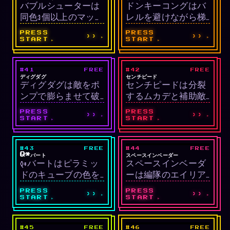
バブルシューターは
ドンキーコングはバ
同色3個以上のマッチ
レルを避けながら梯
ングでバブルを消す
子を登り頂上に到達
PRESS
PRESS
››
››
パズルです。
するプラットフォー
START
START
マーです。
#41
FREE
#42
FREE
LIVE
LIVE
アーケード/パズル
シューティング
ディグダグ
センチピード
ディグダグは敵をポ
センチピードは分裂
ンプで膨らませて破
するムカデと補助敵
裂させる掘削アーケ
を撃ち倒すシューテ
PRESS
PRESS
››
››
ードです。
ィングです。
START
START
#43
FREE
#44
FREE
LIVE
LIVE
パズル/アーケード
シューティング
Q*バート
スペースインベーダー
Q*バートはピラミッ
スペースインベーダ
ドのキューブの色を
ーは編隊のエイリア
すべて変えるアイソ
ンを撃退するクラシ
PRESS
PRESS
››
››
メトリックパズルで
ックシューティング
START
START
す。
です。
#45
FREE
#46
FREE
LIVE
LIVE