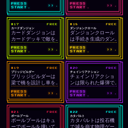
制RPGです。
クリアしながら進む
PRESS
PRESS
››
››
トップダウンシュー
START
START
ターです。
#17
FREE
#18
FREE
LIVE
LIVE
デッキ構築ローグラ
ローグライク
カードダンジョン
ダンジョンクロール
カードダンジョンは
ダンジョンクロール
イク
カードデッキで敵を
は手続き生成のダン
倒すデッキ構築ロー
ジョンを探索するタ
PRESS
PRESS
››
››
グライクです。
ーン制ローグライク
START
START
です。
#19
FREE
#20
FREE
LIVE
LIVE
建設/シミュ
パズル
ブリッジビルダー
チェインリアクション
ブリッジビルダーは
チェインリアクショ
梁で橋を設計し車を
ンは限られた爆弾で
通す建設シミュレー
連鎖爆発を起こして
PRESS
PRESS
››
››
ションです。
ボールを消すパズル
START
START
です。
#21
FREE
#22
FREE
LIVE
LIVE
スポーツ/物理
物理/照準
ボールプール
カタパルト
ボールプールはキュ
カタパルトは投石機
ーでボールを撞いて
で城を崩す物理ゲー