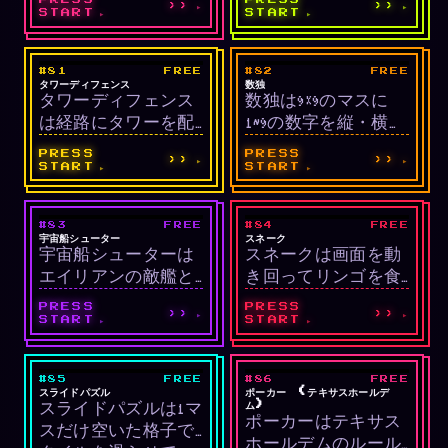
››
››
うに進むワンタッチ
て2048タイルを目指
START
START
アーケードゲームで
す数字パズルです。
す。だんだん速くな
4×4、5×5、6×6のグリ
#81
FREE
#82
FREE
LIVE
LIVE
り反射神経が試され
ッドから選べます。
戦略
パズル
タワーディフェンス
数独
タワーディフェンス
数独は9×9のマスに
ます。
は経路にタワーを配
1~9の数字を縦・横・
置して押し寄せる敵
3×3ブロックで重複な
PRESS
PRESS
››
››
を防ぐ戦略ゲームで
く埋めていく論理パ
START
START
す。5種のタワーと地
ズルです。難易度選
上/空中の敵、アップ
択とメモ・ヒント・
#83
FREE
#84
FREE
LIVE
LIVE
グレードシステムで
元に戻す機能を備え
シューティング
アーケード
宇宙船シューター
スネーク
宇宙船シューターは
スネークは画面を動
ウェーブを防衛しま
ています。
エイリアンの敵艦と
き回ってリンゴを食
す。
ボスを撃破しながら
べ、体を伸ばしてい
PRESS
PRESS
››
››
進む縦スクロールシ
くクラシックアーケ
START
START
ューティングです。3
ードゲームです。壁
種の機体と4種の敵、
や自分の体にぶつか
#85
FREE
#86
FREE
LIVE
LIVE
パワーアップと実績
らずできるだけ長く
パズル
カード
スライドパズル
ポーカー (テキサスホールデ
ム)
スライドパズルは1マ
システムを備えた本
生き残って得点を稼
ポーカーはテキサス
スだけ空いた格子で
格アーケードシュー
ぐのが目的です。
ホールデムのルール