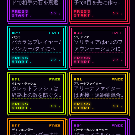
ドで相手の石を裏返
子で5目を先に作った
して多数を確保する
方が勝つ戦略ボード
PRESS
PRESS
››
››
戦略ゲームです。
ゲームです。
START
START
#29
FREE
#30
FREE
LIVE
LIVE
カジノ/カード
カード
バカラ
ソリティア
バカラはプレイヤー/
ソリティアは4つのフ
バンカー/タイにベッ
ァウンデーションに
トするカジノカード
カードをスート別に
PRESS
PRESS
››
››
ゲームです。
並べるクラシックカ
START
START
ードゲームです。
#31
FREE
#32
FREE
LIVE
LIVE
タワーディフェンス
アクション
タレットラッシュ
アリーナファイター
タレットラッシュは
アリーナファイター
経路上の敵を防ぐタ
は近接・遠距離混合
ワーディフェンスで
のアクションサバイ
PRESS
PRESS
››
››
す。
バルです。
START
START
#33
FREE
#34
FREE
LIVE
LIVE
シューティング
シューティング
ディフェンダー
バーティカルシューター
ディフェンダーはサ
バーティカルシュー