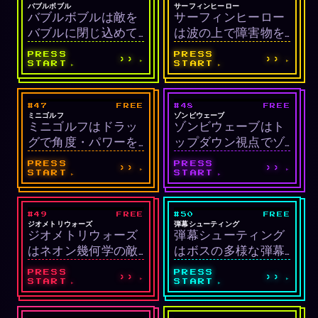
アーケード
アーケード/ランナ
バブルボブル
サーフィンヒーロー
バブルボブルは敵を
サーフィンヒーロー
ー
バブルに閉じ込めて
は波の上で障害物を
弾けさせるクラシッ
避けトリックを決め
PRESS
PRESS
››
››
クプラットフォーマ
ながら無限に進むサ
START
START
ーです。
ーフィンアーケード
です。空中で再びジ
#47
FREE
#48
FREE
LIVE
LIVE
ャンプキーを押すと
スポーツ/物理
シューティング/サ
ミニゴルフ
ゾンビウェーブ
ミニゴルフはドラッ
ゾンビウェーブはト
回転トリック、回転
バイバル
グで角度・パワーを
ップダウン視点でゾ
ごとに+100点が追加
設定してボールをホ
ンビの群れを倒しな
されます。
PRESS
PRESS
››
››
ールに入れる9ホール
がら30秒単位のウェ
START
START
コースのゴルフで
ーブを耐え抜くサバ
す。壁の反射物理と
イバルシューターで
#49
FREE
#50
FREE
LIVE
LIVE
共に、par 3基準で打
す。各ウェーブ後に
シューティング/ア
シューティング/回
ジオメトリウォーズ
弾幕シューティング
ジオメトリウォーズ
弾幕シューティング
数が少ないほど高得
体力パックや武器強
ーケード
避
はネオン幾何学の敵
はボスの多様な弾幕
点。
化アイテムが出現し
を倒すデュアルステ
パターンを小さなヒ
ます。
PRESS
PRESS
››
››
ィックシューターで
ットボックスでくぐ
START
START
す。5キルごとにマル
り抜けて生き残る回
チプライヤーが上が
避シューティングで