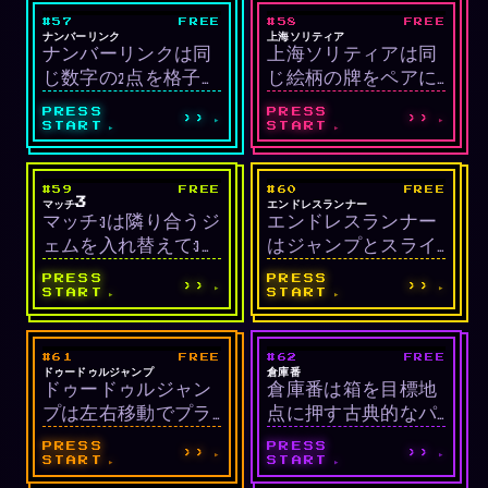
小さくなった瞬間に
なタイミングで切っ
#57
FREE
#58
FREE
LIVE
LIVE
投げるのが正確で、
て遠くに飛ばし、落
パズル/論理
パズル/マッチング
ナンバーリンク
上海ソリティア
ナンバーリンクは同
上海ソリティアは同
HIGH(9投合計)と
下しないようまた次
じ数字の2点を格子の
じ絵柄の牌をペアに
301(ぴったり0)モー
のロープを掛ける必
経路で繋ぎ、すべて
して消す古典マッチ
ドに対応します。
要があります。
PRESS
PRESS
››
››
のマスを埋める論理
ングパズルです。左
START
START
パズルです。経路同
右両側がふさがれた
士は交差できず、5つ
牌は選べず、すべて
#59
FREE
#60
FREE
LIVE
LIVE
のレベルが徐々に難
の牌を消すとクリア
パズル/マッチ
アーケード/ランナ
マッチ3
エンドレスランナー
マッチ3は隣り合うジ
エンドレスランナー
しくなっていきま
です。
ー
ェムを入れ替えて3つ
はジャンプとスライ
す。
以上の縦横の組み合
ドで障害物を避けな
PRESS
PRESS
››
››
わせを作って消すパ
がら横に無限に走る
START
START
ズルです。4マッチは
ランナーゲームで
ラインボム、5マッチ
す。コインを集める
#61
FREE
#62
FREE
LIVE
LIVE
はカラーボムに変わ
と追加得点、時間が
アーケード/プラッ
パズル
ドゥードゥルジャンプ
倉庫番
ドゥードゥルジャン
倉庫番は箱を目標地
り大きなコンボを作
経つほど加速しま
トフォーマー
プは左右移動でプラ
点に押す古典的なパ
れます。
す。
ットフォームの上に
ズルです。箱は押す
PRESS
PRESS
››
››
自動ジャンプし、無
ことしかできず引け
START
START
限に上昇する垂直プ
ないので慎重な経路