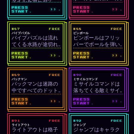
タイルを滑らせて、
ターです。
でAI相手と手役を競
数字や絵を順番に揃
PRESS
PRESS
››
››
うカードゲームで
START
START
えるクラシックパズ
す。AIはプレイスタ
ルです。
イルや性格が異な
#87
FREE
#88
FREE
LIVE
LIVE
り、多様な戦略を学
パズル
アーケード/物理
パイプパズル
ピンボール
パイプパズルは流れ
ピンボールはフリッ
べます。
てくる水路が途切れ
パーでボールを弾い
ないように、ランダ
てバンパーやターゲ
PRESS
PRESS
››
››
ムなパイプを格子に
ットに当てて得点す
START
START
配置するパズルゲー
る物理ベースのアー
ムです。制限時間内
ケードゲームです。
#89
FREE
#90
FREE
LIVE
LIVE
に必要な長さを繋げ
ボールをできるだけ
アーケード
シューティング
パックマン
ミサイルコマンド
パックマンは迷路の
ミサイルコマンドは
る必要があります。
長く生かしてコンボ
中ですべてのドット
落ちてくる敵ミサイ
とボーナスを積み上
を食べつつ4種のゴー
ルから6つの都市を守
げます。
PRESS
PRESS
››
››
ストを避けるクラシ
るクラシックシュー
START
START
ックアーケードで
ティングです。3つの
す。パワーペレット
基地からミサイルで
#91
FREE
#92
FREE
LIVE
LIVE
を食べると一定時間
迎撃し、連鎖爆発を
パズル
プラットフォーマー
ライトアウト
ジャンプ
ライトアウトは格子
ジャンプはキャラク
ゴーストを食べられ
引き起こします。