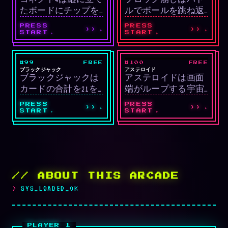
たボードにチップを
ルでボールを跳ね返
現しています。
落とし、縦・横・斜
してすべてのブロッ
PRESS
PRESS
››
››
めに4つ先に並べた方
クを壊すクラシック
START
START
が勝ちのボードゲー
アーケードゲームで
ムです。
す。レベル別レイア
#99
FREE
#100
FREE
LIVE
LIVE
ウトとパワーアッ
カード
シューティング
ブラックジャック
アステロイド
ブラックジャックは
アステロイドは画面
プ、実績システムを
カードの合計を21を
端がループする宇宙
備えたネオン風スタ
超えないようにしな
空間で小惑星とUFOを
イルです。
PRESS
PRESS
››
››
がらディーラーより
撃破するベクターグ
START
START
高い点数を作るカー
ラフィックシューテ
ドゲームです。スプ
ィングです。小惑星
リット・ダブルダウ
は破壊するとさらに
ン・インシュアラン
小さな破片に分裂し
スなど標準ルールに
ます。
// ABOUT THIS ARCADE
完全対応していま
SYS_LOADED_OK
す。