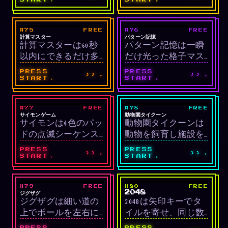
語を当てる単語ゲー
す。緑は位置と文字
ムです。外すごとに
が正解、黄は文字の
絵が描き足され、6回
み正解、灰色は単語
#75
FREE
#76
FREE
LIVE
LIVE
外すとゲームオーバ
に含まれないことを
教育/頭脳
頭脳/記憶
計算マスター
パターン記憶
計算マスターは60秒
パターン記憶は一瞬
ーです。
示します。
以内にできるだけ多
だけ光った格子マス
くの暗算問題を解く
の位置を覚えて、も
PRESS
PRESS
››
››
タイムアタックゲー
う一度クリックする
START
START
ムです。正解で+20点
視覚記憶ゲームで
と速さボーナス、不
す。レベルが上がる
#77
FREE
#78
FREE
LIVE
LIVE
正解で時間-1秒。5連
ほどマス数が増え、
頭脳/記憶
経営シミュレーショ
サイモンゲーム
動物園タイクーン
サイモンは4色のパッ
動物園タイクーンは
続正解で+3秒。
表示時間が短くなり
ン
ドの点滅シーケンス
動物を飼育し施設を
ます。
を同じ順番で押し返
配置して収益を出す
PRESS
PRESS
››
››
すクラシック記憶力
経営シミュレーショ
START
START
ゲームです。毎ラウ
ンです。多彩な動物
ンドでシーケンスが1
種、施設、スタッ
#79
FREE
#80
FREE
LIVE
LIVE
つずつ伸び、間違え
フ、研究・融資シス
アーケード
パズル
ジグザグ
2048
ジグザグは細い道の
2048は矢印キーでタ
ると終了します。
テムで自分だけの動
上でボールを左右に
イルを寄せ、同じ数
物園を運営できま
曲げて落とさないよ
字どうしを合体させ
す。
PRESS
PRESS