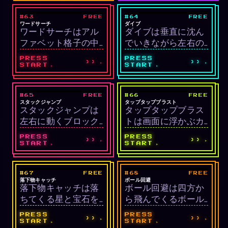
ラットフォーマーで
設計が必要で、8つの
#63
FREE
#64
FREE
LIVE
LIVE
す。スプリング⌒で
レベルが徐々に難し
ワードパズル
アーケード/回避
ワードサーチ
ダイブ
ワードサーチはアル
ダイブは垂直に沈ん
大ジャンプ、ジェッ
くなっていきます。
ファベット格子の中
でいきながら左右の
トパック↟で一時上
に8方向で隠された単
岩の障害物を避ける
昇、落ちるとゲーム
PRESS
PRESS
››
››
語をドラッグで見つ
無限スクロールゲー
オーバーです。
START
START
ける単語パズルで
ムです。金の泡を集
す。すべての単語を
めるとボーナス得
#65
FREE
#66
FREE
LIVE
LIVE
見つければクリア
点、深度がそのまま
アーケード/タイミ
アーケード/タップ
スタックジャンプ
タップタップブラスト
スタックジャンプは
タップタップブラス
で、速いほど時間ボ
点数になります。
ング
左右に動くブロック
トは画面に浮かぶカ
ーナスが追加されま
をタイミングよく止
ラーバブルを素早く
す。
PRESS
PRESS
››
››
めて積み上げるタイ
タップして割るアー
START
START
ミングゲームです。
ケードゲームです。
前のブロックからは
同色を連続タップす
#67
FREE
#68
FREE
LIVE
LIVE
み出した部分は切り
るとコンボマルチが
アーケード
アーケード/回避
落下物キャッチ
ボール回避
落下物キャッチは落
ボール回避は四方か
落とされ、パーフェ
最大×5まで上がりま
ちてくる星と宝石を
ら飛んでくるボール
クト一致で幅が再び
す。
パドルで受け止め、
を避けてできるだけ
広がります。
PRESS
PRESS
››
››
爆弾は避けるアーケ
長く生き残る回避ゲ
START
START