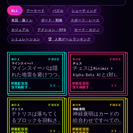
ALL
アーケード
パズル
シューティング
単語・脳トレ
ボード・戦略
スポーツ・レース
カジュアル
アクション・RPG
カード・カジノ
シミュレーション
🏆 人気ゲームランキング
#01
FREE
#02
FREE
LIVE
LIVE
パズル
戦略
マインスイーパ
チェス
マインスイーパは隠
チェスはMinimax +
れた地雷を避けつつ
Alpha-Beta AIと1対1で
安全なマスをすべて
対戦できる標準チェ
PRESS
PRESS
››
››
開くクラシックパズ
スです。キャスリン
START
START
ルです。3段階の難易
グ・アンパッサン・
度(9×9/16×16/30×16)と
プロモーション・チ
#03
FREE
#04
FREE
LIVE
LIVE
初回クリック安全ル
ェックメイトなど標
パズル
記憶
テトリス
神経衰弱
テトリスは落ちてく
神経衰弱はカードの
ールに対応していま
準ルールに完全対応
るブロックを回転さ
絵合わせですべての
す。
しています。
せてすき間なく積み
ペアを見つける記憶
PRESS
PRESS
››
››