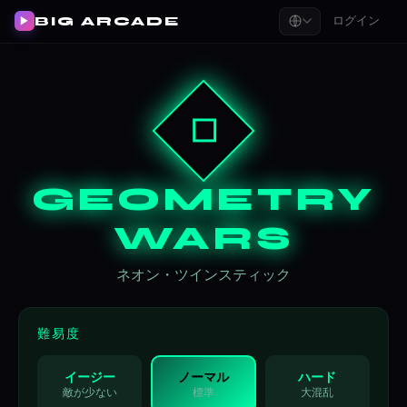
ログイン
BIG ARCADE
▶
◇
GEOMETRY
WARS
ネオン・ツインスティック
難易度
イージー
ノーマル
ハード
敵が少ない
標準
大混乱